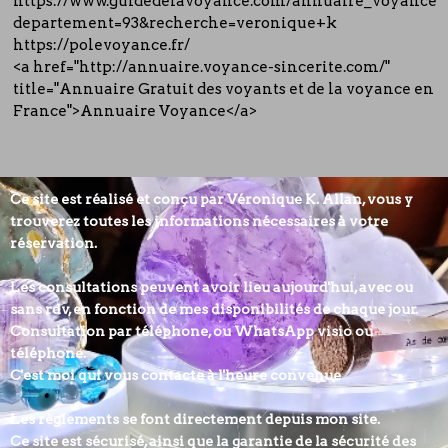
https://www.guidedelavoyance.com/annuaire_voyance?
departement=93&recherche=veronique+k
https://polevoyance.fr/
<a href="http://annuaire.voyance-sincerite.com/"
title="Annuaire Gratuit des voyants et de la voyance en
France">Annuaire Voyance</a>
Ce site est réalisé et conçu par Véronique K. Allan, vous y
trouverez toutes les informations nécessaires à votre
réservation.
Les consultations peuvent avoir lieu aujourd'hui, avec ou
sans rdv, en fonction de mes disponibilités de chaque jour.
Consultation par téléphone, ou WhatsApp visio ou
téléphone.
C'est moi qui vous contacte à l'heure convenue
Les règlements se font directement depuis mon site.
Ce site est sécurisé, ainsi que la garantie de la sécurité des