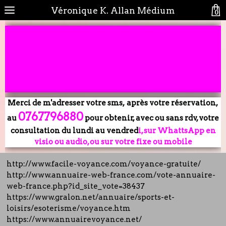
Véronique K. Allan Médium
0
Merci de m'adresser votre sms, après votre réservation,
0767796880
au
pour obtenir, avec ou sans rdv, votre
consultation du lundi au vendred
i, sur WhattsApp en
visio ou audio, ou sur votre fixe ou mobile
http://www.facile-voyance.com/voyance-gratuite/
http://www.annuaire-web-france.com/vote-annuaire-
web-france.php?id_site_vote=38437
https://www.gralon.net/annuaire/sports-et-
loisirs/esoterisme/voyance.htm
https://www.annuairevoyance.net/