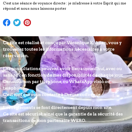
C'est une séance de voyance directe : je m'adresse à votre Esprit qui me
répond et nous nous laissons porter
Ce site est réalisé et conçu par Véronique K. Allan, vous y
trouverez toutes les informations nécessaires à votre
réservation.
Les consultations peuvent avoir lieu aujourd'hui, avec ou
sans rdv, en fonction de mes disponibilités de chaque jour.
Consultation par téléphone, ou WhatsApp visio ou
téléphone.
C'est moi qui vous contacte à l'heure convenue
Les règlements se font directement depuis mon site.
Ce site est sécurisé, ainsi que la garantie de la sécurité des
transactions de mon partenaire WERO.